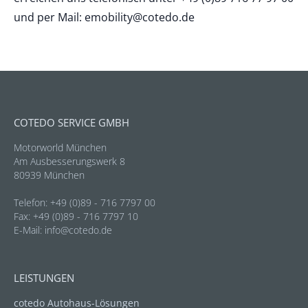
und per Mail:
emobility@cotedo.de
COTEDO SERVICE GMBH
Motorworld München
Am Ausbesserungswerk 8
80939 München
Telefon: +49 (0)89 - 716 7797 00
Fax: +49 (0)89 - 716 7797 10
E-Mail:
info@cotedo.de
LEISTUNGEN
cotedo Autohaus-Lösungen